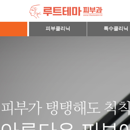
피부클리닉
특수클리닉