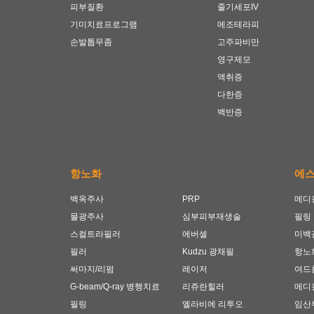
피부질환
줄기세포IV
기미치료프로그램
메조테라피
손발톱무좀
고주파비만
영구제모
액취증
다한증
백반증
항노화
에
백옥주사
PRP
메디
물광주사
심부피부재생술
필링
스컬트라필러
에버셀
미백
필러
Kudzu 광채필
항노
써마지/리펌
레이저
여드
G-beam/Q-ray 병행치료
리쥬란힐러
메디
필링
엘라비에 리투오
임산