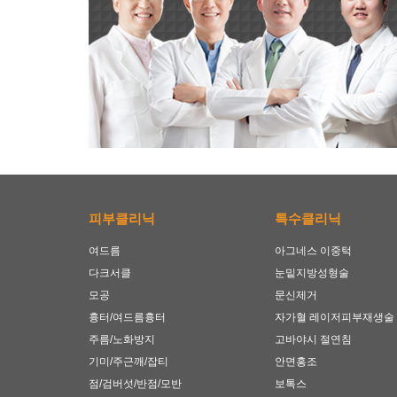
피부클리닉
특수클리닉
여드름
아그네스 이중턱
다크서클
눈밑지방성형술
모공
문신제거
흉터/여드름흉터
자가혈 레이저피부재생술
주름/노화방지
고바야시 절연침
기미/주근깨/잡티
안면홍조
점/검버섯/반점/모반
보톡스