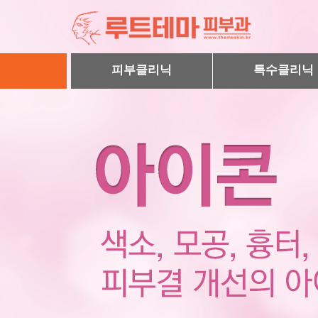
피부클리닉
특수클리닉