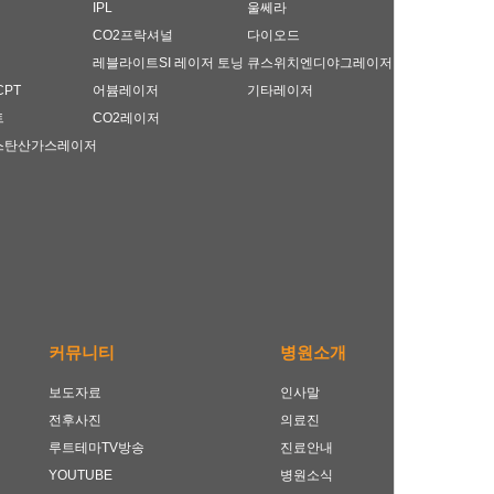
IPL
울쎄라
CO2프락셔널
다이오드
레블라이트SI 레이저 토닝
큐스위치엔디야그레이저
CPT
어븀레이저
기타레이저
트
CO2레이저
스탄산가스레이저
커뮤니티
병원소개
보도자료
인사말
전후사진
의료진
루트테마TV방송
진료안내
YOUTUBE
병원소식