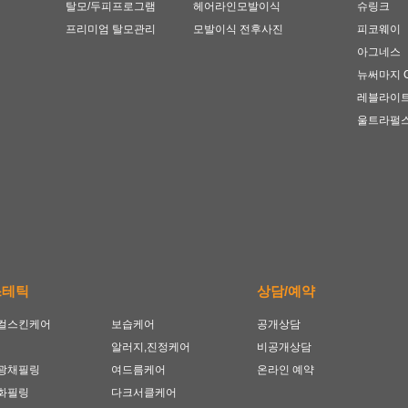
탈모/두피프로그램
헤어라인모발이식
슈링크
프리미엄 탈모관리
모발이식 전후사진
피코웨이
아그네스
뉴써마지 
레블라이
울트라펄
스테틱
상담/예약
컬스킨케어
보습케어
공개상담
알러지,진정케어
비공개상담
광채필링
여드름케어
온라인 예약
화필링
다크서클케어