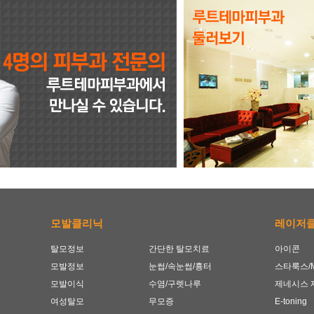
모발클리닉
레이저
탈모정보
간단한 탈모치료
아이콘
모발정보
눈썹/속눈썹/흉터
스타룩스/M
모발이식
수염/구렛나루
제네시스 
여성탈모
무모증
E-toning