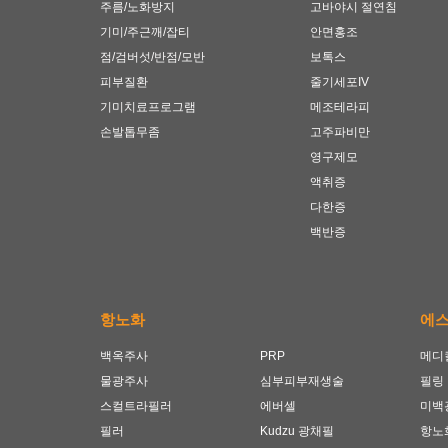
주름/노화방지
고바야시 절연침
기미/주근깨/잡티
안면홍조
점/검버섯/반점/모반
보톡스
피부질환
줄기세포IV
기미치료프로그램
메조테라피
손발톱무좀
고주파비만
영구제모
액취증
다한증
백반증
항노화
에
백옥주사
PRP
메디
물광주사
심부피부재생술
필링
스컬트라필러
에버셀
미백
필러
Kudzu 광채필
항노