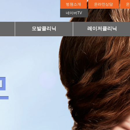
병원소개
온라인상담
온
네이버TV
모발클리닉
레이저클리닉