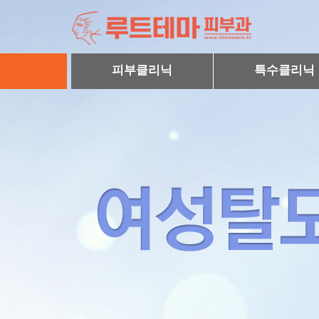
피부클리닉
특수클리닉