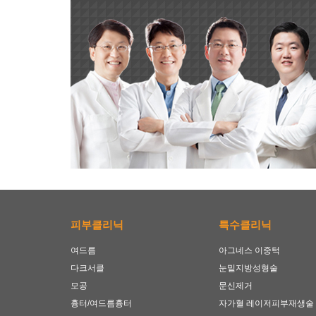
피부클리닉
특수클리닉
여드름
아그네스 이중턱
다크서클
눈밑지방성형술
모공
문신제거
흉터/여드름흉터
자가혈 레이저피부재생술