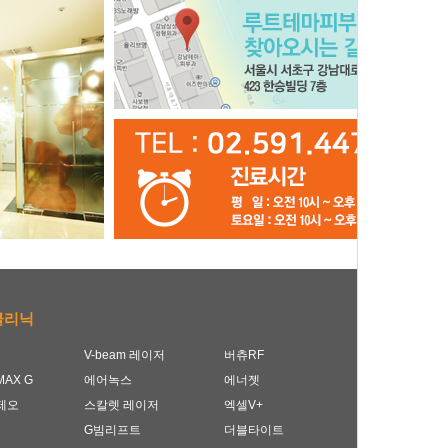
클리닉
V-beam 레이저
버츄RF
AX G
에어녹스
에너젯
제오
스칼렛 레이저
엑셀V+
G빔리프트
더블타이트