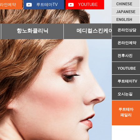
라인예약
루트테마TV
YOUTUBE
항노화클리닉
메디컬스킨케어
온라인상담
온라인예약
전후사진
YOUTUBE
루트테마TV
오시는길
루트테마
패밀리