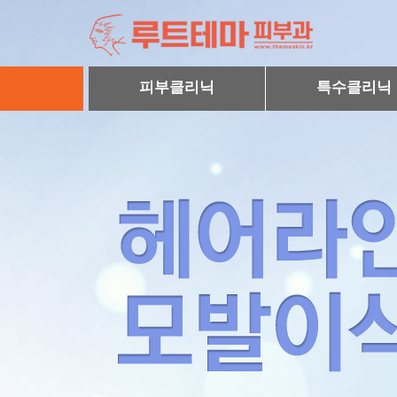
피부클리닉
특수클리닉