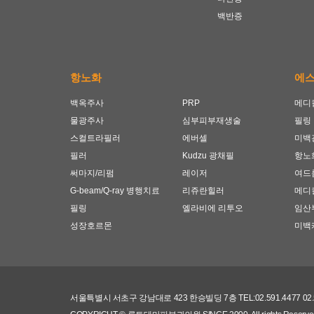
백반증
항노화
에
백옥주사
PRP
메디
물광주사
심부피부재생술
필링
스컬트라필러
에버셀
미백
필러
Kudzu 광채필
항노
써마지/리펌
레이저
여드
G-beam/Q-ray 병행치료
리쥬란힐러
메디
필링
엘라비에 리투오
임산
성장호르몬
미백
서울특별시 서초구 강남대로 423 한승빌딩 7층 TEL:02.591.4477 0