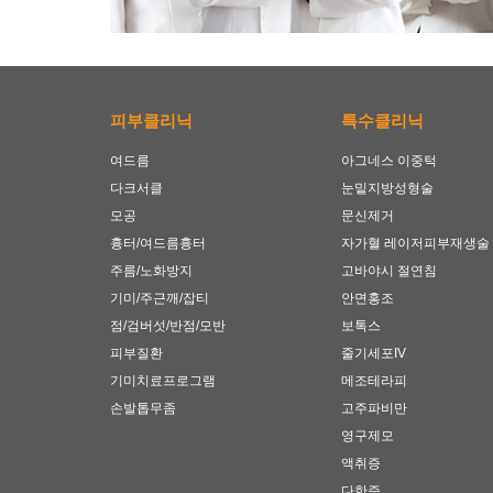
피부클리닉
특수클리닉
여드름
아그네스 이중턱
다크서클
눈밑지방성형술
모공
문신제거
흉터/여드름흉터
자가혈 레이저피부재생술
주름/노화방지
고바야시 절연침
기미/주근깨/잡티
안면홍조
점/검버섯/반점/모반
보톡스
피부질환
줄기세포IV
기미치료프로그램
메조테라피
손발톱무좀
고주파비만
영구제모
액취증
다한증