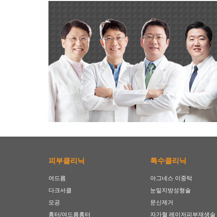
피부클리닉
특수클리닉
여드름
아그네스 이중턱
다크서클
눈밑지방성형술
모공
문신제거
흉터/여드름흉터
자가혈 레이저피부재생술