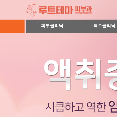
피부클리닉
특수클리닉