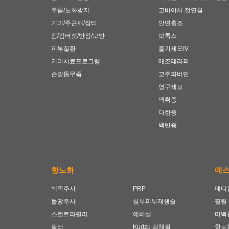
주름/노화방지
고바야시 절연침
기미/주근깨/잡티
안면홍조
점/검버섯/반점/모반
보톡스
피부질환
줄기세포IV
기미치료프로그램
메조테라피
손발톱무좀
고주파비만
영구제모
액취증
다한증
백반증
항노화
에
백옥주사
PRP
메디
물광주사
심부피부재생술
필링
스컬트라필러
에버셀
미백
필러
Kudzu 광채필
항노