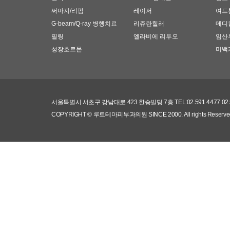
써마지/리펌
레이저
여드
G-beam/Q-ray 병행치료
리쥬란힐러
메디
필링
엘라비에 리투오
임산
성장호르몬
미백
서울특별시 서초구 강남대로 423 한승빌딩 7층 TEL:02.591.4477 0
COPYRIGHT © 루트테마피부과의원 SINCE 2000.
All rights Reserve